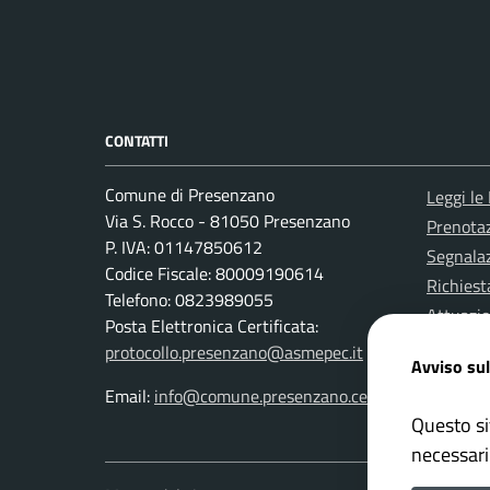
CONTATTI
Comune di Presenzano
Leggi le
Via S. Rocco - 81050 Presenzano
Prenota
P. IVA: 01147850612
Segnalaz
Codice Fiscale: 80009190614
Richiest
Telefono: 0823989055
Attuazi
Posta Elettronica Certificata:
protocollo.presenzano@asmepec.it
Avviso sul
Email:
info@comune.presenzano.ce.it
Questo si
necessari