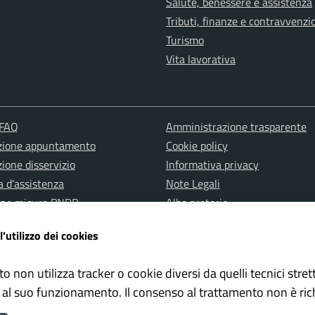
Salute, benessere e assistenza
Tributi, finanze e contravvenzi
Turismo
Vita lavorativa
 FAQ
Amministrazione trasparente
zione appuntamento
Cookie policy
ione disservizio
Informativa privacy
a d'assistenza
Note Legali
one misure PNRR
Albo pretorio
Dichiarazione di accessibilità
l'utilizzo dei cookies
to non utilizza tracker o cookie diversi da quelli tecnici str
 al suo funzionamento. Il consenso al trattamento non è ric