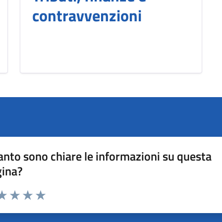
contravvenzioni
nto sono chiare le informazioni su questa
gina?
da 1 a 5 stelle la pagina
a 1 stelle su 5
aluta 2 stelle su 5
Valuta 3 stelle su 5
Valuta 4 stelle su 5
Valuta 5 stelle su 5