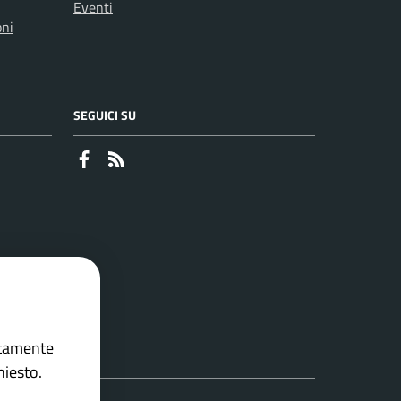
Eventi
oni
SEGUICI SU
Faceboook
RSS
ettamente
hiesto.